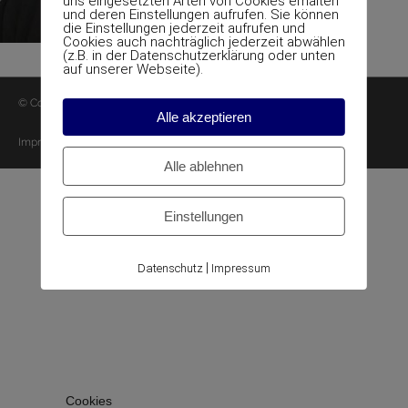
uns eingesetzten Arten von Cookies erhalten
und deren Einstellungen aufrufen. Sie können
die Einstellungen jederzeit aufrufen und
Cookies auch nachträglich jederzeit abwählen
(z.B. in der Datenschutzerklärung oder unten
auf unserer Webseite).
© Copyright ATR Abbruch Transport Recycling GmbH
Alle akzeptieren
Impressum
Kontakt
Alle ablehnen
Einstellungen
|
Datenschutz
Impressum
Cookies