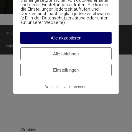
uns eingesetzten Arten von Cookies erhalten
und deren Einstellungen aufrufen. Sie können
die Einstellungen jederzeit aufrufen und
Cookies auch nachträglich jederzeit abwählen
(z.B. in der Datenschutzerklärung oder unten
auf unserer Webseite).
© Copyright ATR Abbruch Transport Recycling GmbH
Alle akzeptieren
Impressum
Kontakt
Alle ablehnen
Einstellungen
|
Datenschutz
Impressum
Cookies