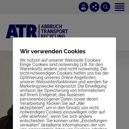
Startseite
Dienstleistungen
Jobs
0 42 64 - 4 06 11 00
Über uns
info@atr-sottrum.de
Wir verwenden Cookies
Projekte
Mo. – Fr.: 08:00 – 12:00 Uhr / Mo. – Do.: 12:30 – 15:00 Uhr
Wir nutzen auf unserer Webseite Cookies.
Einige Cookies sind notwendig (z.B. für den
Warenkorb) andere sind nicht notwendig. Die
Kontakt
nicht-notwendigen Cookies helfen uns bei der
Optimierung unseres Online-Angebotes,
unserer Webseitenfunktionen und werden für
Marketingzwecke eingesetzt. Die Einwilligung
umfasst die Speicherung von Informationen
auf Ihrem Endgerät, das Auslesen
personenbezogener Daten sowie deren
Verarbeitung. Klicken Sie auf „Alle
akzeptieren“, um in den Einsatz von nicht
notwendigen Cookies einzuwilligen oder auf
„Alle ablehnen“, wenn Sie sich anders
entscheiden. Sie können unter „Einstellungen
verwalten“ detaillierte Informationen der von